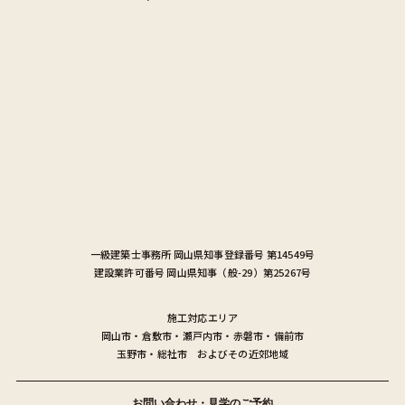
一級建築士事務所
岡山県知事登録番号 第14549号
建設業許可番号
岡山県知事（般-29）第25267号
施工対応エリア
岡山市
・
倉敷市
・
瀬戸内市
・
赤磐市
・
備前市
玉野市
・
総社市
およびその近郊地域
お問い合わせ・見学のご予約