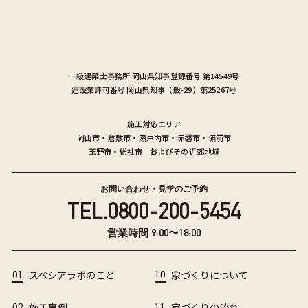
一級建築士事務所
岡山県知事登録番号 第14549号
建設業許可番号
岡山県知事（般-29）第25267号
施工対応エリア
岡山市
・
倉敷市
・
瀬戸内市
・
赤磐市
・
備前市
玉野市
・
総社市
およびその近郊地域
お問い合わせ・見学のご予約
TEL.
0800-200-5454
営業時間 9:00〜18:00
01
スペシアラボのこと
10
家づくりについて
02
施工事例
11
家づくりの流れ