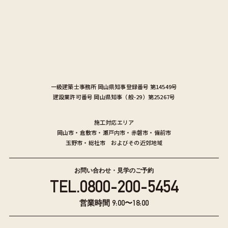
一級建築士事務所
岡山県知事登録番号 第14549号
建設業許可番号
岡山県知事（般-29）第25267号
施工対応エリア
岡山市
・
倉敷市
・
瀬戸内市
・
赤磐市
・
備前市
玉野市
・
総社市
およびその近郊地域
お問い合わせ・見学のご予約
TEL.
0800-200-5454
営業時間 9:00〜18:00