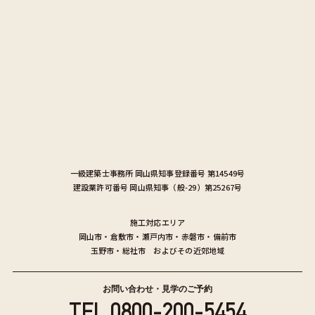
一級建築士事務所
岡山県知事登録番号 第14549号
建設業許可番号
岡山県知事（般-29）第25267号
施工対応エリア
岡山市
・
倉敷市
・
瀬戸内市
・
赤磐市
・
備前市
玉野市
・
総社市
およびその近郊地域
お問い合わせ・見学のご予約
TEL.
0800-200-5454