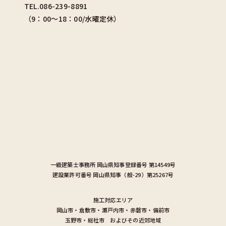
TEL.086-239-8891
（9：00〜18：00/水曜定休）
一級建築士事務所
岡山県知事登録番号 第14549号
建設業許可番号
岡山県知事（般-29）第25267号
施工対応エリア
岡山市
・
倉敷市
・
瀬戸内市
・
赤磐市
・
備前市
玉野市
・
総社市
およびその近郊地域