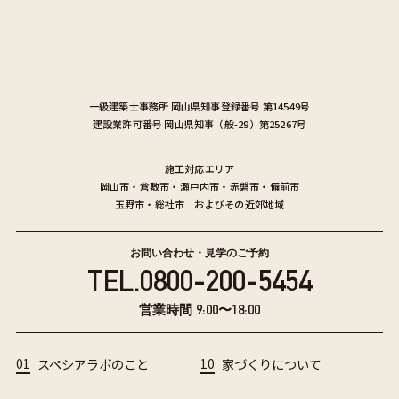
一級建築士事務所
岡山県知事登録番号 第14549号
建設業許可番号
岡山県知事（般-29）第25267号
施工対応エリア
岡山市
・
倉敷市
・
瀬戸内市
・
赤磐市
・
備前市
玉野市
・
総社市
およびその近郊地域
お問い合わせ・見学のご予約
TEL.
0800-200-5454
営業時間 9:00〜18:00
01
スペシアラボのこと
10
家づくりについて