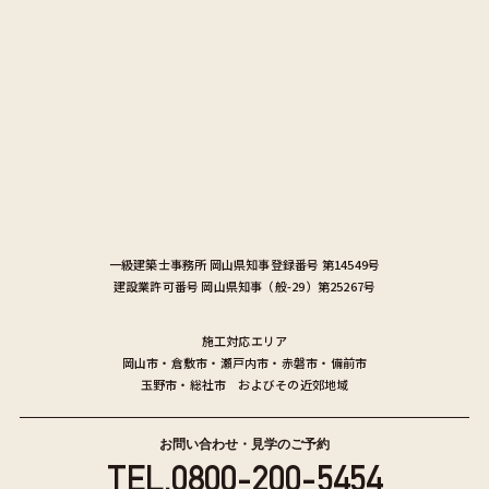
一級建築士事務所
岡山県知事登録番号 第14549号
建設業許可番号
岡山県知事（般-29）第25267号
施工対応エリア
岡山市
・
倉敷市
・
瀬戸内市
・
赤磐市
・
備前市
玉野市
・
総社市
およびその近郊地域
お問い合わせ・見学のご予約
TEL.
0800-200-5454