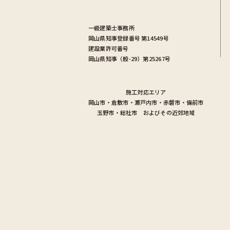
一級建築士事務所
岡山県知事登録番号 第14549号
建設業許可番号
岡山県知事（般-29）第25267号
施工対応エリア
岡山市
・
倉敷市
・
瀬戸内市
・
赤磐市
・
備前市
玉野市
・
総社市
およびその近郊地域