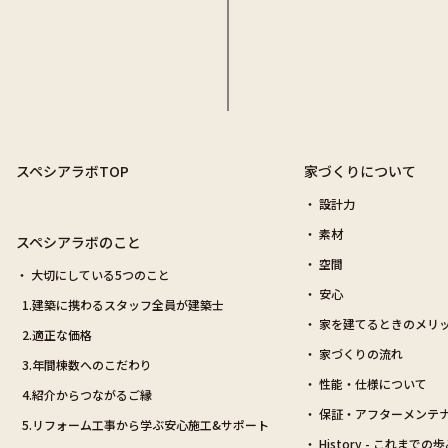
スペシアラボTOP
家づくりについて
設計力
素材
スペシアラボのこと
空間
大切にしている5つのこと
安心
1.建築に携わるスタッフ全員が建築士
家を建てるときのメリ
2.適正な価格
家づくりの流れ
3.年間棟数へのこだわり
性能・仕様について
4.紹介からつながるご縁
保証・アフターメンテ
5.リフォーム工事から学ぶ安心施工&サポート
History - これまでの歩