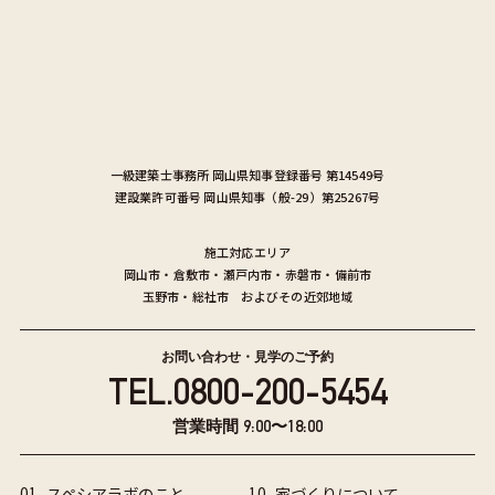
一級建築士事務所
岡山県知事登録番号 第14549号
建設業許可番号
岡山県知事（般-29）第25267号
施工対応エリア
岡山市
・
倉敷市
・
瀬戸内市
・
赤磐市
・
備前市
玉野市
・
総社市
およびその近郊地域
お問い合わせ・見学のご予約
TEL.
0800-200-5454
営業時間 9:00〜18:00
01
スペシアラボのこと
10
家づくりについて