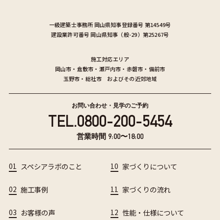
一級建築士事務所
岡山県知事登録番号 第14549号
建設業許可番号
岡山県知事（般-29）第25267号
施工対応エリア
岡山市
・
倉敷市
・
瀬戸内市
・
赤磐市
・
備前市
玉野市
・
総社市
およびその近郊地域
お問い合わせ・見学のご予約
TEL.
0800-200-5454
営業時間 9:00〜18:00
01
スペシアラボのこと
10
家づくりについて
02
施工事例
11
家づくりの流れ
03
お客様の声
12
性能・仕様について