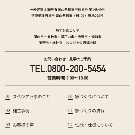
一級建築士事務所
岡山県知事登録番号 第14549号
建設業許可番号
岡山県知事（般-29）第25267号
施工対応エリア
岡山市
・
倉敷市
・
瀬戸内市
・
赤磐市
・
備前市
玉野市
・
総社市
およびその近郊地域
お問い合わせ・見学のご予約
TEL.
0800-200-5454
営業時間 9:00〜18:00
01
スペシアラボのこと
10
家づくりについて
02
施工事例
11
家づくりの流れ
03
お客様の声
12
性能・仕様について