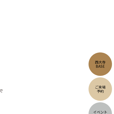
西大寺
BASE
ご来場
で
予約
イベント