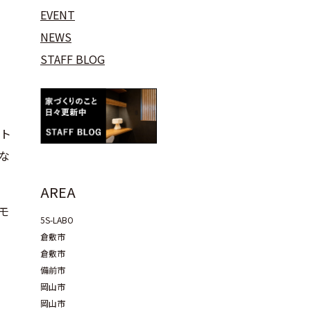
EVENT
NEWS
STAFF BLOG
ート
な
AREA
モ
5S-LABO
倉敷市
倉敷市
備前市
岡山市
岡山市