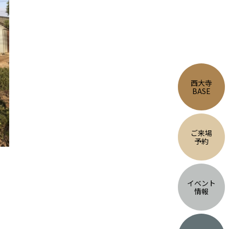
西大寺
BASE
ご来場
予約
イベント
情報