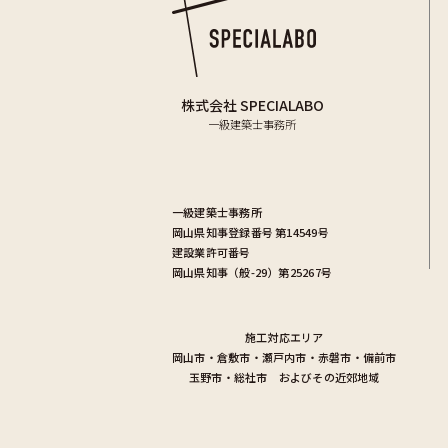
株式会社 SPECIALABO
一級建築士事務所
一級建築士事務所
岡山県知事登録番号 第14549号
建設業許可番号
岡山県知事（般-29）第25267号
施工対応エリア
岡山市
・
倉敷市
・
瀬戸内市
・
赤磐市
・
備前市
玉野市
・
総社市
およびその近郊地域