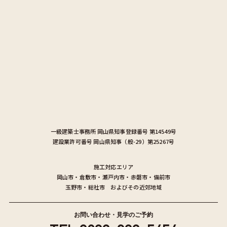
一級建築士事務所
岡山県知事登録番号 第14549号
建設業許可番号
岡山県知事（般-29）第25267号
施工対応エリア
岡山市
・
倉敷市
・
瀬戸内市
・
赤磐市
・
備前市
玉野市
・
総社市
およびその近郊地域
お問い合わせ・見学のご予約