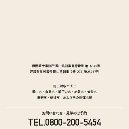
一級建築士事務所
岡山県知事登録番号 第14549号
建設業許可番号
岡山県知事（般-29）第25267号
施工対応エリア
岡山市
・
倉敷市
・
瀬戸内市
・
赤磐市
・
備前市
玉野市
・
総社市
およびその近郊地域
お問い合わせ・見学のご予約
TEL.
0800-200-5454