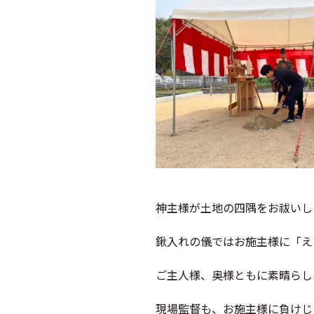
神主様が土地の四隅をお祓いし
鍬入れの儀ではお施主様に「え
ご主人様、奥様ともに
素晴らし
現場監督も、お施主様に負けじ