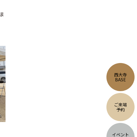
ま
西大寺
BASE
ご来場
予約
イベント