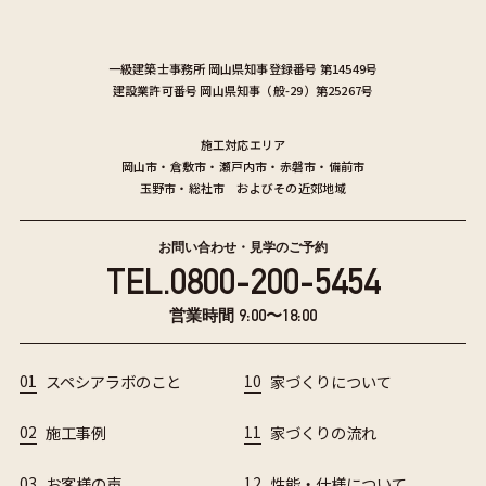
一級建築士事務所
岡山県知事登録番号 第14549号
建設業許可番号
岡山県知事（般-29）第25267号
施工対応エリア
岡山市
・
倉敷市
・
瀬戸内市
・
赤磐市
・
備前市
玉野市
・
総社市
およびその近郊地域
お問い合わせ・見学のご予約
TEL.
0800-200-5454
営業時間 9:00〜18:00
01
スペシアラボのこと
10
家づくりについて
02
施工事例
11
家づくりの流れ
03
お客様の声
12
性能・仕様について