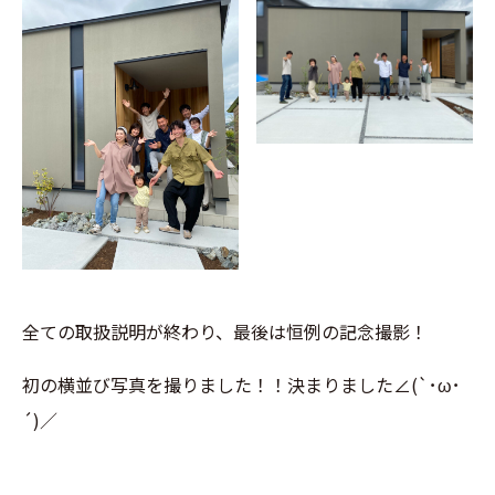
全ての取扱説明が終わり、最後は恒例の記念撮影！
初の横並び写真を撮りました！！決まりました
∠
(`
･
ω
･
´)
／