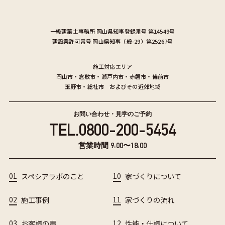
一級建築士事務所
岡山県知事登録番号 第14549号
建設業許可番号
岡山県知事（般-29）第25267号
施工対応エリア
岡山市
・
倉敷市
・
瀬戸内市
・
赤磐市
・
備前市
玉野市
・
総社市
およびその近郊地域
お問い合わせ・見学のご予約
TEL.
0800-200-5454
営業時間 9:00〜18:00
01
スペシアラボのこと
10
家づくりについて
02
施工事例
11
家づくりの流れ
03
お客様の声
12
性能・仕様について