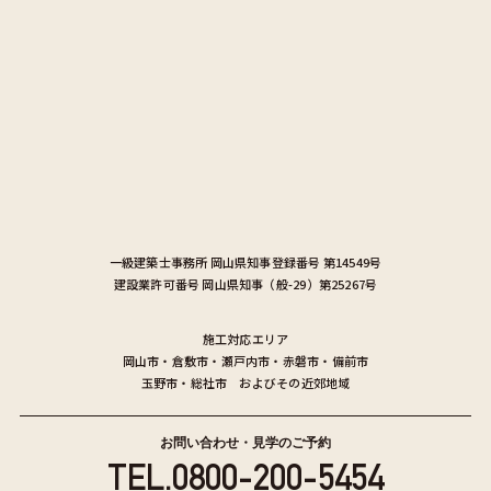
一級建築士事務所
岡山県知事登録番号 第14549号
建設業許可番号
岡山県知事（般-29）第25267号
施工対応エリア
岡山市
・
倉敷市
・
瀬戸内市
・
赤磐市
・
備前市
玉野市
・
総社市
およびその近郊地域
お問い合わせ・見学のご予約
TEL.
0800-200-5454