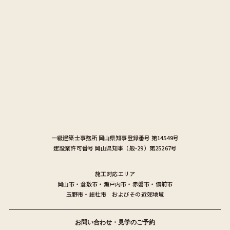
一級建築士事務所
岡山県知事登録番号 第14549号
建設業許可番号
岡山県知事（般-29）第25267号
施工対応エリア
岡山市
・
倉敷市
・
瀬戸内市
・
赤磐市
・
備前市
玉野市
・
総社市
およびその近郊地域
お問い合わせ・見学のご予約