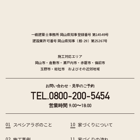
一級建築士事務所
岡山県知事登録番号 第14549号
建設業許可番号
岡山県知事（般-29）第25267号
施工対応エリア
岡山市
・
倉敷市
・
瀬戸内市
・
赤磐市
・
備前市
玉野市
・
総社市
およびその近郊地域
お問い合わせ・見学のご予約
TEL.
0800-200-5454
営業時間 9:00〜18:00
01
スペシアラボのこと
10
家づくりについて
02
施工事例
11
家づくりの流れ