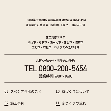
一級建築士事務所
岡山県知事登録番号 第14549号
建設業許可番号
岡山県知事（般-29）第25267号
施工対応エリア
岡山市
・
倉敷市
・
瀬戸内市
・
赤磐市
・
備前市
玉野市
・
総社市
およびその近郊地域
お問い合わせ・見学のご予約
TEL.
0800-200-5454
営業時間 9:00〜18:00
01
スペシアラボのこと
10
家づくりについて
02
施工事例
11
家づくりの流れ