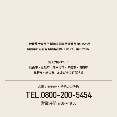
一級建築士事務所
岡山県知事登録番号 第14549号
建設業許可番号
岡山県知事（般-29）第25267号
施工対応エリア
岡山市
・
倉敷市
・
瀬戸内市
・
赤磐市
・
備前市
玉野市
・
総社市
およびその近郊地域
お問い合わせ・見学のご予約
TEL.
0800-200-5454
営業時間 9:00〜18:00