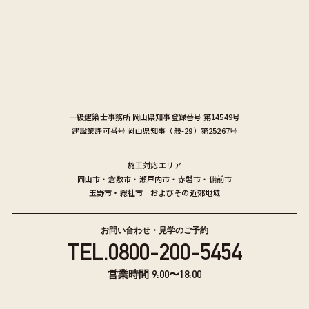
一級建築士事務所
岡山県知事登録番号 第14549号
建設業許可番号
岡山県知事（般-29）第25267号
施工対応エリア
岡山市
・
倉敷市
・
瀬戸内市
・
赤磐市
・
備前市
玉野市
・
総社市
およびその近郊地域
お問い合わせ・見学のご予約
TEL.
0800-200-5454
営業時間 9:00〜18:00