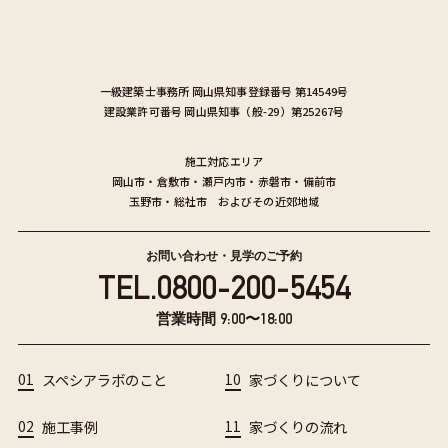
一級建築士事務所
岡山県知事登録番号 第14549号
建設業許可番号
岡山県知事（般-29）第25267号
施工対応エリア
岡山市
・
倉敷市
・
瀬戸内市
・
赤磐市
・
備前市
玉野市
・
総社市
およびその近郊地域
お問い合わせ・見学のご予約
TEL.
0800-200-5454
営業時間 9:00〜18:00
01
スペシアラボのこと
10
家づくりについて
02
施工事例
11
家づくりの流れ