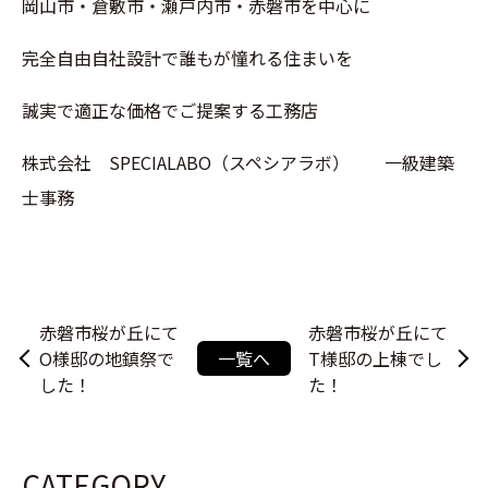
岡山市・倉敷市・瀬戸内市・赤磐市を中心に
完全自由自社設計で誰もが憧れる住まいを
誠実で適正な価格でご提案する工務店
株式会社 SPECIALABO（スペシアラボ） 一級建築
士事務
赤磐市桜が丘にて
赤磐市桜が丘にて
O様邸の地鎮祭で
一覧へ
T様邸の上棟でし
した！
た！
CATEGORY