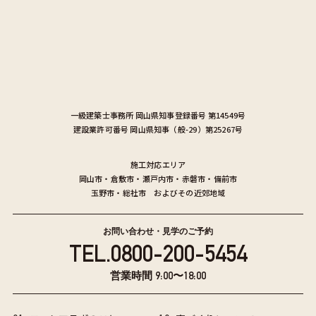
一級建築士事務所
岡山県知事登録番号 第14549号
建設業許可番号
岡山県知事（般-29）第25267号
施工対応エリア
岡山市
・
倉敷市
・
瀬戸内市
・
赤磐市
・
備前市
玉野市
・
総社市
およびその近郊地域
お問い合わせ・見学のご予約
TEL.
0800-200-5454
営業時間 9:00〜18:00