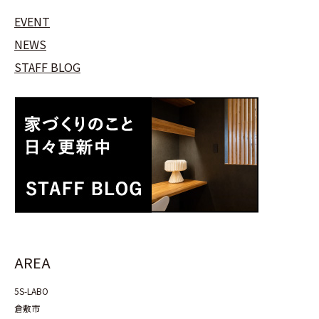
EVENT
NEWS
STAFF BLOG
AREA
5S-LABO
倉敷市