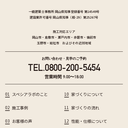
一級建築士事務所
岡山県知事登録番号 第14549号
建設業許可番号
岡山県知事（般-29）第25267号
施工対応エリア
岡山市
・
倉敷市
・
瀬戸内市
・
赤磐市
・
備前市
玉野市
・
総社市
およびその近郊地域
お問い合わせ・見学のご予約
TEL.
0800-200-5454
営業時間 9:00〜18:00
01
スペシアラボのこと
10
家づくりについて
02
施工事例
11
家づくりの流れ
03
お客様の声
12
性能・仕様について