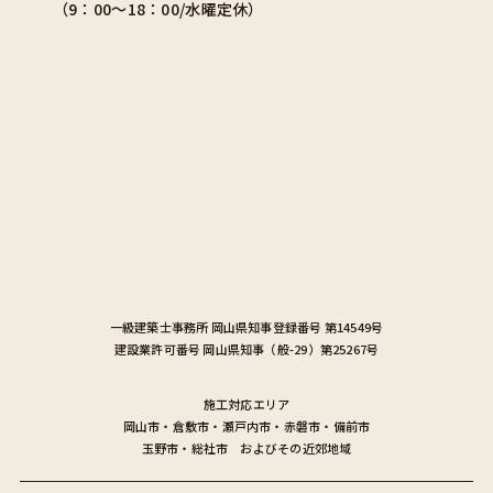
（9：00〜18：00/水曜定休）
一級建築士事務所
岡山県知事登録番号 第14549号
建設業許可番号
岡山県知事（般-29）第25267号
施工対応エリア
岡山市
・
倉敷市
・
瀬戸内市
・
赤磐市
・
備前市
玉野市
・
総社市
およびその近郊地域