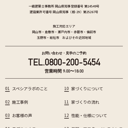
一級建築士事務所
岡山県知事登録番号 第14549号
建設業許可番号
岡山県知事（般-29）第25267号
施工対応エリア
岡山市
・
倉敷市
・
瀬戸内市
・
赤磐市
・
備前市
玉野市
・
総社市
およびその近郊地域
お問い合わせ・見学のご予約
TEL.
0800-200-5454
営業時間 9:00〜18:00
01
スペシアラボのこと
10
家づくりについて
02
施工事例
11
家づくりの流れ
03
お客様の声
12
性能・仕様について