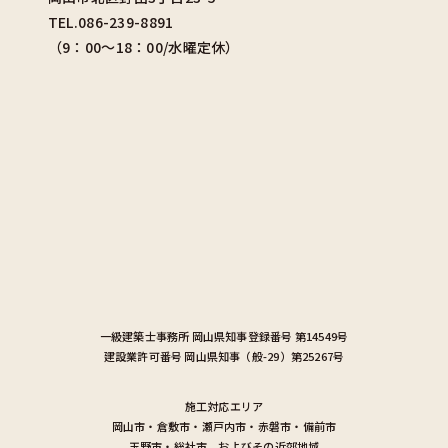
TEL.086-239-8891
（9：00〜18：00/水曜定休）
一級建築士事務所
岡山県知事登録番号 第14549号
建設業許可番号
岡山県知事（般-29）第25267号
施工対応エリア
岡山市
・
倉敷市
・
瀬戸内市
・
赤磐市
・
備前市
玉野市
・
総社市
およびその近郊地域