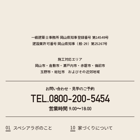
一級建築士事務所
岡山県知事登録番号 第14549号
建設業許可番号
岡山県知事（般-29）第25267号
施工対応エリア
岡山市
・
倉敷市
・
瀬戸内市
・
赤磐市
・
備前市
玉野市
・
総社市
およびその近郊地域
お問い合わせ・見学のご予約
TEL.
0800-200-5454
営業時間 9:00〜18:00
01
スペシアラボのこと
10
家づくりについて